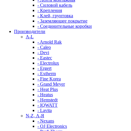
- Силовой кабель
- Крепления
- Клей, грунтовка
- Заземляющее покрытие
- Соединительные коробки
Производители
A-L
- Arnold Rak
- Caleo
- Devi
- Eastec
- Electrolux
- Ergert
- Extherm
- Fine Korea
- Grand Meyer
- Heat Plus
- Heatus
- Hemstedt
- IQWATT
- Lavita
N-Z, А-Я
- Nexans
- OJ Electronics