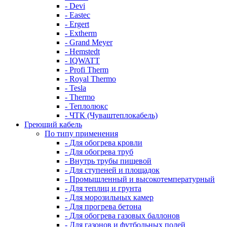
- Devi
- Eastec
- Ergert
- Extherm
- Grand Meyer
- Hemstedt
- IQWATT
- Profi Therm
- Royal Thermo
- Tesla
- Thermo
- Теплолюкс
- ЧТК (Чуваштеплокабель)
Греющий кабель
По типу применения
- Для обогрева кровли
- Для обогрева труб
- Внутрь трубы пищевой
- Для ступеней и площадок
- Промышленный и высокотемпературный
- Для теплиц и грунта
- Для морозильных камер
- Для прогрева бетона
- Для обогрева газовых баллонов
- Для газонов и футбольных полей