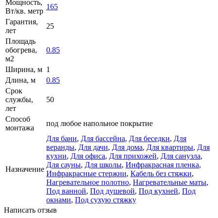
Мощность,
165
Вт/кв. метр
Гарантия,
25
лет
Площадь
обогрева,
0.85
м2
Ширина, м
1
Длина, м
0.85
Срок
службы,
50
лет
Способ
под любое напольное покрытие
монтажа
Для бани
,
Для бассейна
,
Для беседки
,
Для
веранды
,
Для дачи
,
Для дома
,
Для квартиры
,
Для
кухни
,
Для офиса
,
Для прихожей
,
Для санузла
,
Для сауны
,
Для школы
,
Инфракрасная пленка
,
Назначение
Инфракрасные стержни
,
Кабель без стяжки
,
Нагревательное полотно
,
Нагревательные маты
,
Под ванной
,
Под душевой
,
Под кухней
,
Под
окнами
,
Под сухую стяжку
Написать отзыв