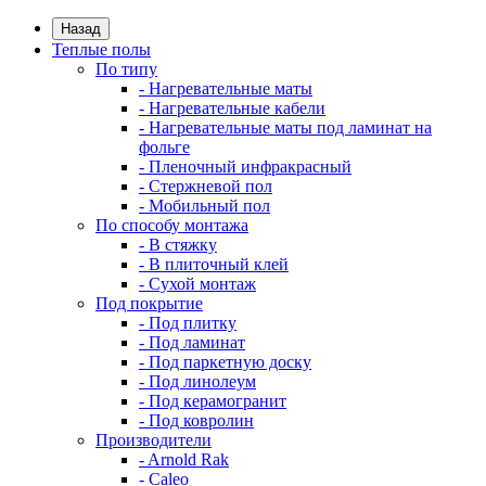
Назад
Теплые полы
По типу
- Нагревательные маты
- Нагревательные кабели
- Нагревательные маты под ламинат на
фольге
- Пленочный инфракрасный
- Стержневой пол
- Мобильный пол
По способу монтажа
- В стяжку
- В плиточный клей
- Сухой монтаж
Под покрытие
- Под плитку
- Под ламинат
- Под паркетную доску
- Под линолеум
- Под керамогранит
- Под ковролин
Производители
- Arnold Rak
- Caleo