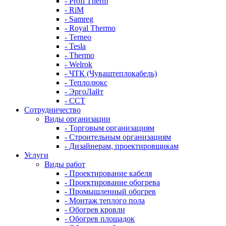
- Profi Therm
- RiM
- Samreg
- Royal Thermo
- Terneo
- Tesla
- Thermo
- Welrok
- ЧТК (Чуваштеплокабель)
- Теплолюкс
- ЭргоЛайт
- ССТ
Сотрудничество
Виды организации
- Торговым организациям
- Строительным организациям
- Дизайнерам, проектировщикам
Услуги
Виды работ
- Проектирование кабеля
- Проектирование обогрева
- Промышленный обогрев
- Монтаж теплого пола
- Обогрев кровли
- Обогрев площадок