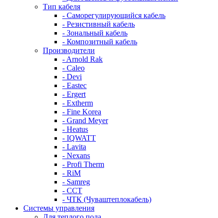
Тип кабеля
- Саморегулирующийся кабель
- Резистивный кабель
- Зональный кабель
- Композитный кабель
Производители
- Arnold Rak
- Caleo
- Devi
- Eastec
- Ergert
- Extherm
- Fine Korea
- Grand Meyer
- Heatus
- IQWATT
- Lavita
- Nexans
- Profi Therm
- RiM
- Samreg
- ССТ
- ЧТК (Чуваштеплокабель)
Системы управления
Для теплого пола