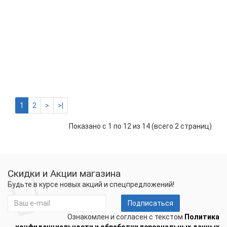
теп
пол
Tesl
ТКС
70*
см
120
Вт
2969 р.
-
Купить
+
1
2
>
>|
Показано с 1 по 12 из 14 (всего 2 страниц)
Скидки и Акции магазина
Будьте в курсе новых акций и спецпредложений!
Подписаться
Ознакомлен и согласен с текстом
Политика