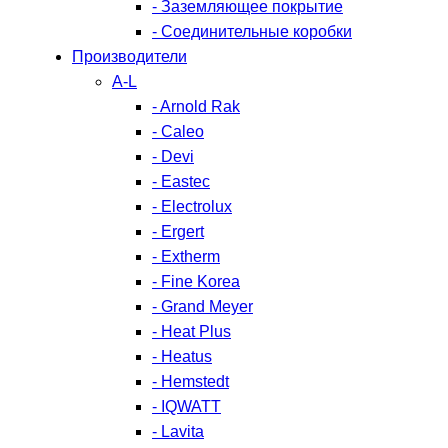
- Заземляющее покрытие
- Соединительные коробки
Производители
A-L
- Arnold Rak
- Caleo
- Devi
- Eastec
- Electrolux
- Ergert
- Extherm
- Fine Korea
- Grand Meyer
- Heat Plus
- Heatus
- Hemstedt
- IQWATT
- Lavita