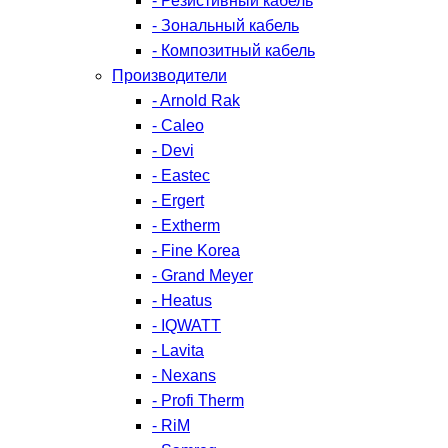
- Резистивный кабель
- Зональный кабель
- Композитный кабель
Производители
- Arnold Rak
- Caleo
- Devi
- Eastec
- Ergert
- Extherm
- Fine Korea
- Grand Meyer
- Heatus
- IQWATT
- Lavita
- Nexans
- Profi Therm
- RiM