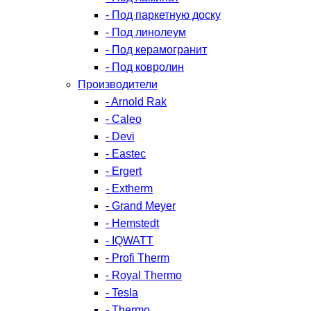
- Под паркетную доску
- Под линолеум
- Под керамогранит
- Под ковролин
Производители
- Arnold Rak
- Caleo
- Devi
- Eastec
- Ergert
- Extherm
- Grand Meyer
- Hemstedt
- IQWATT
- Profi Therm
- Royal Thermo
- Tesla
- Thermo