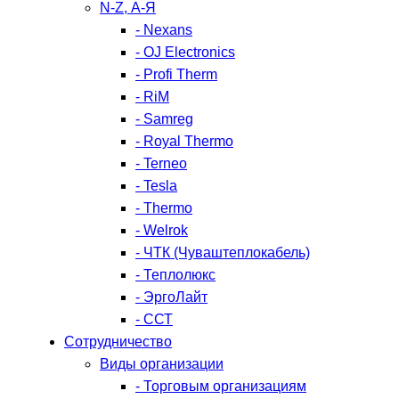
N-Z, А-Я
- Nexans
- OJ Electronics
- Profi Therm
- RiM
- Samreg
- Royal Thermo
- Terneo
- Tesla
- Thermo
- Welrok
- ЧТК (Чуваштеплокабель)
- Теплолюкс
- ЭргоЛайт
- ССТ
Сотрудничество
Виды организации
- Торговым организациям