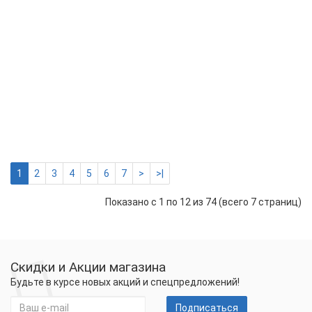
2186 р.
-
Купить
+
Реле
напряжения
в
разетку
Welrok
PR
2209 р.
-
Купить
+
1
2
3
4
5
6
7
>
>|
Показано с 1 по 12 из 74 (всего 7 страниц)
Скидки и Акции магазина
Будьте в курсе новых акций и спецпредложений!
Подписаться