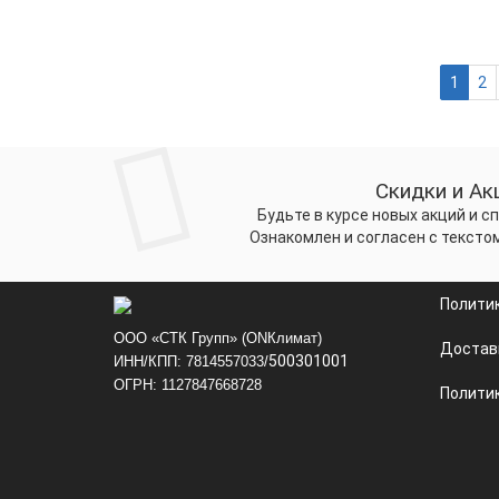
1
2
Скидки и Ак
Будьте в курсе новых акций и 
Ознакомлен и согласен с тексто
Полити
ООО «СТК Групп» (ONКлимат)
Достав
500301001
ИНН/КПП: 7814557033/
ОГРН: 1127847668728
Политик