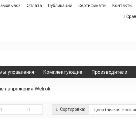
самовывоз
Оплата
Публикации
Сертификаты
Контакты
Сра
мы управления
Комплектующие
Производители
ле напряжения Welrok
Сортировка:
Вольтамперметр Welrok U1 red
18