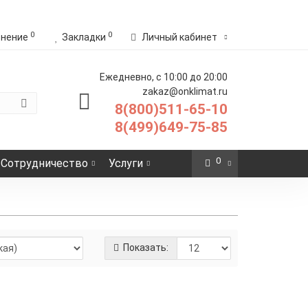
0
0
внение
Закладки
Личный кабинет
Ежедневно, с 10:00 до 20:00
zakaz@onklimat.ru
8(800)511-65-10
8(499)649-75-85
0
Сотрудничество
Услуги
Показать:
91 р.
-
Купить
+