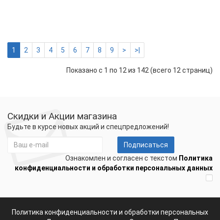
Terneo
st
2859 р.
-
Купить
+
1
2
3
4
5
6
7
8
9
>
>|
Показано с 1 по 12 из 142 (всего 12 страниц)
Скидки и Акции магазина
Будьте в курсе новых акций и спецпредложений!
Подписаться
Ознакомлен и согласен с текстом
Политика
конфиденциальности и обработки персональных данных
Политика конфиденциальности и обработки персональных