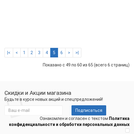
THE
для
упр
эле
53000 р.
47700 р.
-
сис
+
ант
Купить
|<
<
1
2
3
4
5
6
>
>|
Показано с 49 по 60 из 65 (всего 6 страниц)
Скидки и Акции магазина
Будьте в курсе новых акций и спецпредложений!
Подписаться
Ознакомлен и согласен с текстом
Политика
конфиденциальности и обработки персональных данных