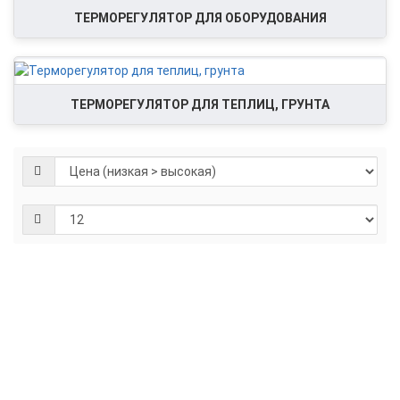
ТЕРМОРЕГУЛЯТОР ДЛЯ ОБОРУДОВАНИЯ
ТЕРМОРЕГУЛЯТОР ДЛЯ ТЕПЛИЦ, ГРУНТА
Мет
EXT
Th-
MET
для
кры
вод
пло