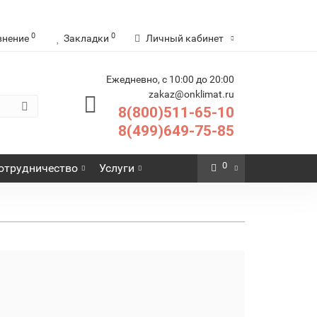
0
0
внение
Закладки
Личный кабинет
Ежедневно, с 10:00 до 20:00
zakaz@onklimat.ru
8(800)511-65-10
8(499)649-75-85
0
отрудничество
Услуги
улятор для
Терморегулятор для
 и площадок
оборудования