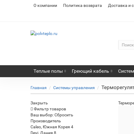
О компании
Политика возврата
Доставка и 
Теплые полы
Греющий кабель
Систем
Терморегулят
Главная
Системы управления
Закрыть
Терморе
Фильтр товаров
Ваш выбор:
Сбросить
Производитель
Термо
Caleo, Южная Корея
4
кров
Devi, Дания
8