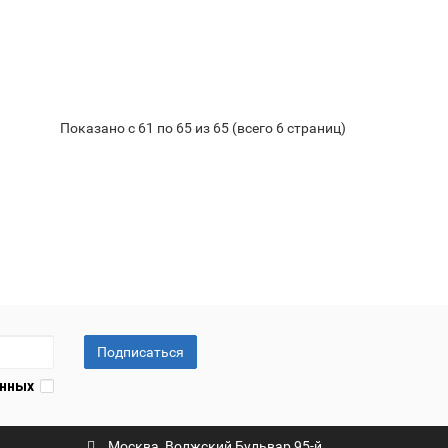
-850 II с источником питания 24 В
15 р.
-
Купить
+
Показано с 61 по 65 из 65 (всего 6 страниц)
Подписаться
анных
Москва, Волжский Бульвар 95-й