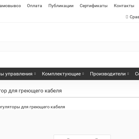
самовывоз
Оплата
Публикации
Сертификаты
Контакты
Сра
ы управления
Комплектующие
Производители
С
ор для греющего кабеля
гуляторы для греющего кабеля
регулятор для
Терморегулятор для труб
Терморег
ли
ступеней