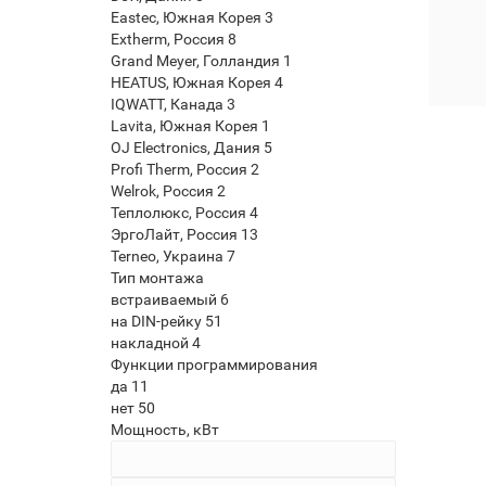
Eastec, Южная Корея
3
Extherm, Россия
8
Термо
Grand Meyer, Голландия
1
тепли
HEATUS, Южная Корея
4
IQWATT, Канада
3
Lavita, Южная Корея
1
OJ Electronics, Дания
5
Profi Therm, Россия
2
Welrok, Россия
2
Теплолюкс, Россия
4
ЭргоЛайт, Россия
13
Terneo, Украина
7
Тип монтажа
встраиваемый
6
на DIN-рейку
51
накладной
4
Функции программирования
да
11
нет
50
Мощность, кВт