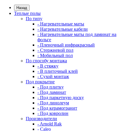
Назад
Теплые полы
По типу
- Нагревательные маты
- Нагревательные кабели
- Нагревательные маты под ламинат на
фольге
- Пленочный инфракрасный
- Стержневой пол
- Мобильный пол
По способу монтажа
- В стяжку
- В плиточный клей
- Сухой монтаж
Под покрытие
- Под плитку
- Под ламинат
- Под паркетную доску
- Под линолеум
- Под керамогранит
- Под ковролин
Производители
- Arnold Rak
- Caleo