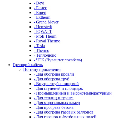
- Devi
- Eastec
- Ergert
- Extherm
- Grand Meyer
- Hemstedt
- IQWATT
- Profi Therm
- Royal Thermo
- Tesla
- Thermo
- Теплолюкс
- ЧТК (Чуваштеплокабель)
Греющий кабель
По типу применения
- Для обогрева кровли
- Для обогрева труб
- Внутрь трубы пищевой
- Для ступеней и площадок
- Промышленный и высокотемпературный
- Для теплиц и грунта
- Для морозильных камер
- Для прогрева бетона
- Для обогрева газовых баллонов
- Для газонов и футбольных полей