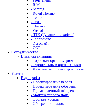
- Profi Therm
- RiM
- Samreg
- Royal Thermo
- Terneo
- Tesla
- Thermo
- Welrok
- ЧТК (Чуваштеплокабель)
- Теплолюкс
- ЭргоЛайт
- ССТ
Сотрудничество
Виды организации
- Торговым организациям
- Строительным организациям
- Дизайнерам, проектировщикам
Услуги
Виды работ
- Проектирование кабеля
- Проектирование обогрева
- Промышленный обогрев
- Монтаж теплого пола
- Обогрев кровли
- Обогрев площадок