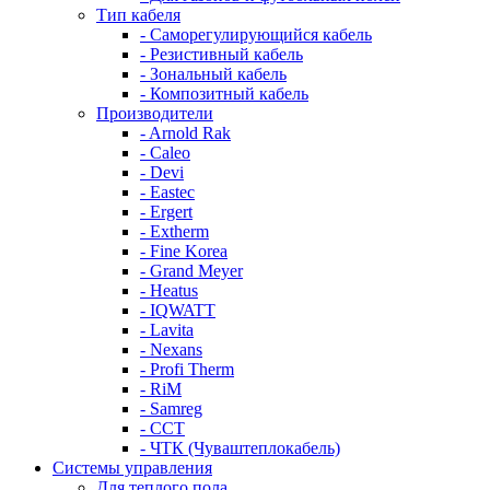
Тип кабеля
- Саморегулирующийся кабель
- Резистивный кабель
- Зональный кабель
- Композитный кабель
Производители
- Arnold Rak
- Caleo
- Devi
- Eastec
- Ergert
- Extherm
- Fine Korea
- Grand Meyer
- Heatus
- IQWATT
- Lavita
- Nexans
- Profi Therm
- RiM
- Samreg
- ССТ
- ЧТК (Чуваштеплокабель)
Системы управления
Для теплого пола