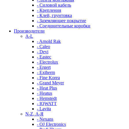
- Силовой кабель
- Крепления
- Клей, грунтовка
- Заземляющее покрытие
- Соединительные коробки
Производители
A-L
- Arnold Rak
- Caleo
- Devi
- Eastec
- Electrolux
- Ergert
- Extherm
- Fine Korea
- Grand Meyer
- Heat Plus
- Heatus
- Hemstedt
- IQWATT
- Lavita
N-Z, А-Я
- Nexans
- OJ Electronics