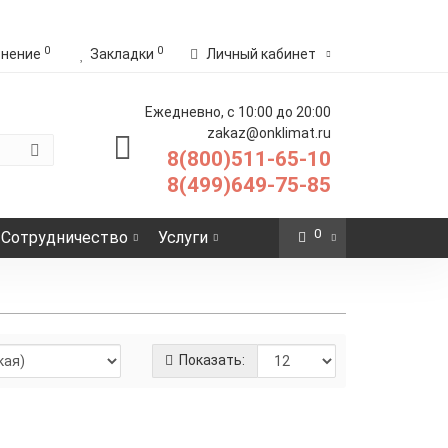
0
0
внение
Закладки
Личный кабинет
Ежедневно, с 10:00 до 20:00
zakaz@onklimat.ru
8(800)511-65-10
8(499)649-75-85
0
Сотрудничество
Услуги
Показать:
ый пол Heat Plus 13 (APN-410)
00 р.
-
Купить
+