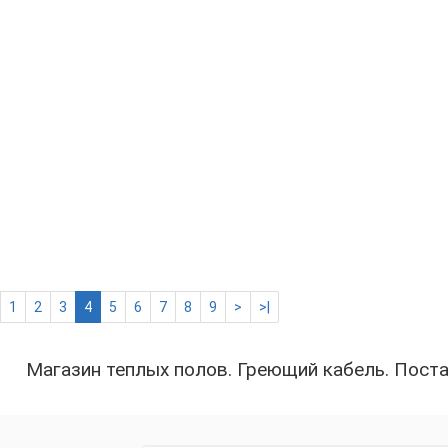
27
Карбоновый т
150 Вт
27
Карбоновый 
см 140 Вт
28
1
2
3
4
5
6
7
8
9
>
>|
Магазин теплых полов. Греющий кабель. Поста