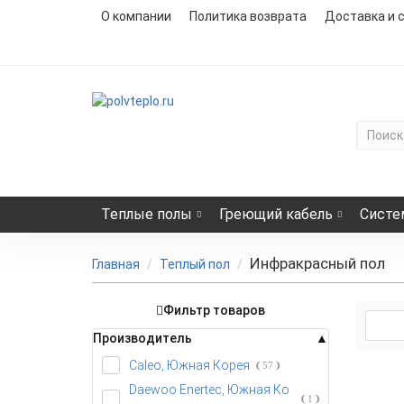
О компании
Политика возврата
Доставка и 
Теплые полы
Греющий кабель
Систе
Инфракрасный пол
Главная
Теплый пол
Фильтр товаров
Производитель
Caleo, Южная Корея
57
Daewoo Enertec, Южная Ко
1