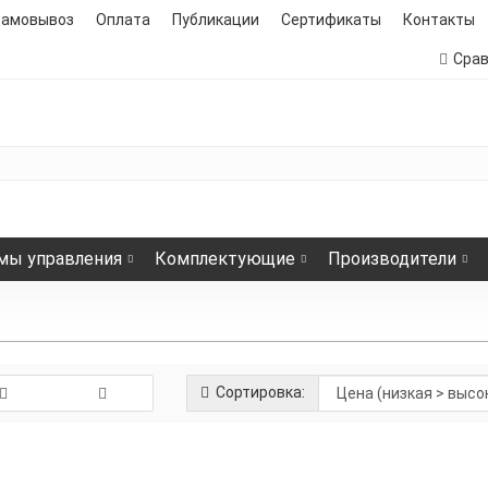
самовывоз
Оплата
Публикации
Сертификаты
Контакты
Сра
мы управления
Комплектующие
Производители
Сортировка:
Инфракрасный тепл
24