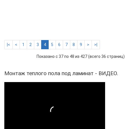
ТКС
70*
см
150
Вт
2794 р.
-
Купить
+
|<
<
1
2
3
4
5
6
7
8
9
>
>|
Показано с 37 по 48 из 427 (всего 36 страниц)
Монтаж теплого пола под ламинат - ВИДЕО.