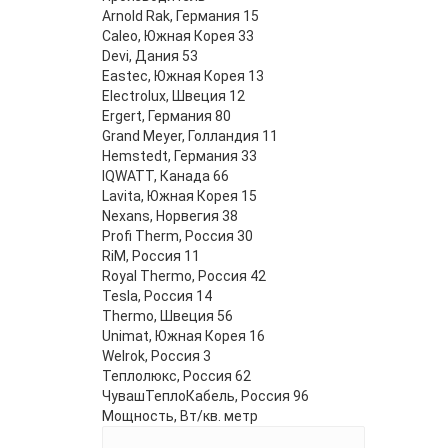
Arnold Rak, Германия
15
Caleo, Южная Корея
33
Devi, Дания
53
Eastec, Южная Корея
13
Electrolux, Швеция
12
Ergert, Германия
80
Grand Meyer, Голландия
11
Hemstedt, Германия
33
IQWATT, Канада
66
- 5%
Lavita, Южная Корея
15
Nexans, Норвегия
38
Profi Therm, Россия
30
RiM, Россия
11
Royal Thermo, Россия
42
- 5%
Tesla, Россия
14
Thermo, Швеция
56
Unimat, Южная Корея
16
Welrok, Россия
3
Теплолюкс, Россия
62
ЧувашТеплоКабель, Россия
96
Мощность, Вт/кв. метр