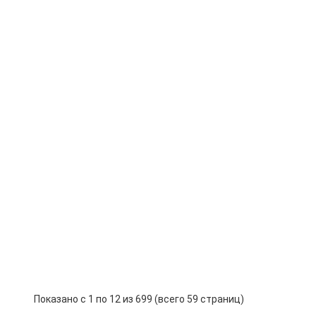
нфракрасный теплый пол RIM
ight-70 mini 140Вт/0.7м² (70*100см)
-
Купить
+
красный теплый пол RIM GOLD-70
/0,7м² (70*100см)
-
Купить
+
вательный кабель Теплолюкс
tad WSS 7,0 м/100 Вт
-
Купить
+
расный теплый пол RIM GOLD
,72м² (72*100см)
-
Купить
+
Показано с 1 по 12 из 699 (всего 59 страниц)