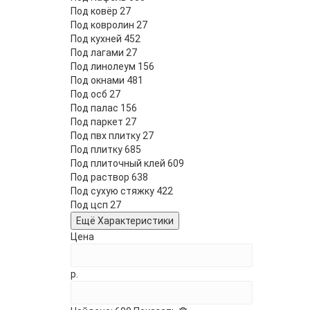
Под ковёр
27
Под ковролин
27
Под кухней
452
Под лагами
27
Под линолеум
156
Под окнами
481
Под осб
27
Под палас
156
Под паркет
27
Под пвх плитку
27
Под плитку
685
Под плиточный клей
609
Под раствор
638
Под сухую стяжку
422
Под цсп
27
Ещё Характеристики
Цена
р.