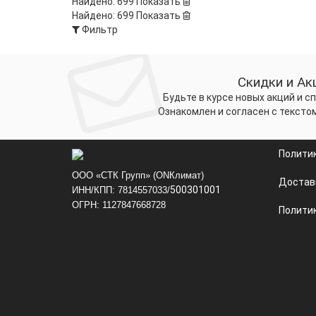
Найдено:
699
Показать
Найдено:
699
Показать
Фильтр
Скидки и Ак
Будьте в курсе новых акций и 
Ознакомлен и согласен с тексто
Полити
ООО «СТК Групп» (ONКлимат)
Достав
500301001
ИНН/КПП: 7814557033/
ОГРН: 1127847668728
Политик