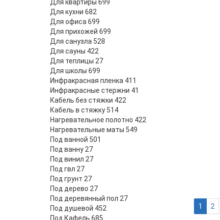
Для квартиры
699
- 5%
Для кухни
682
Для офиса
699
Для прихожей
699
Для санузла
528
Для сауны
422
- 5%
Для теплицы
27
Для школы
699
Инфракрасная пленка
411
Инфракрасные стержни
41
Кабель без стяжки
422
Кабель в стяжку
514
Нагревательное полотно
422
Нагревательные маты
549
Под ванной
501
Под ванну
27
- 5%
Под винил
27
Под гвл
27
Под грунт
27
Под дерево
27
Под деревянный пол
27
1
2
Под душевой
452
Под Кафель
685