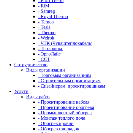
- Profi Therm
- RiM
- Samreg
- Royal Thermo
- Terneo
- Tesla
- Thermo
- Welrok
- ЧТК (Чуваштеплокабель)
- Теплолюкс
- ЭргоЛайт
- ССТ
Сотрудничество
Виды организации
- Торговым организациям
- Строительным организациям
- Дизайнерам, проектировщикам
Услуги
Виды работ
- Проектирование кабеля
- Проектирование обогрева
- Промышленный обогрев
- Монтаж теплого пола
- Обогрев кровли
- Обогрев площадок