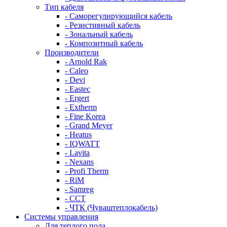
Тип кабеля
- Саморегулирующийся кабель
- Резистивный кабель
- Зональный кабель
- Композитный кабель
Производители
- Arnold Rak
- Caleo
- Devi
- Eastec
- Ergert
- Extherm
- Fine Korea
- Grand Meyer
- Heatus
- IQWATT
- Lavita
- Nexans
- Profi Therm
- RiM
- Samreg
- ССТ
- ЧТК (Чуваштеплокабель)
Системы управления
Для теплого пола