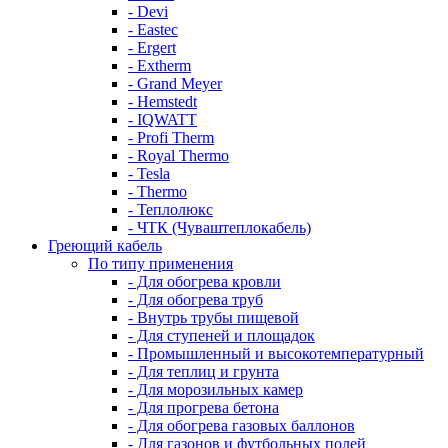
- Devi
- Eastec
- Ergert
- Extherm
- Grand Meyer
- Hemstedt
- IQWATT
- Profi Therm
- Royal Thermo
- Tesla
- Thermo
- Теплолюкс
- ЧТК (Чуваштеплокабель)
Греющий кабель
По типу применения
- Для обогрева кровли
- Для обогрева труб
- Внутрь трубы пищевой
- Для ступеней и площадок
- Промышленный и высокотемпературный
- Для теплиц и грунта
- Для морозильных камер
- Для прогрева бетона
- Для обогрева газовых баллонов
- Для газонов и футбольных полей