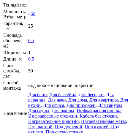
Теплый пол
Мощность,
460
Вт/кв. метр
Гарантия,
25
лет
Площадь
обогрева,
0.5
м2
Ширина, м
1
Длина, м
0.5
Срок
службы,
50
лет
Способ
под любое напольное покрытие
монтажа
Для бани
,
Для бассейна
,
Для беседки
,
Для
веранды
,
Для дачи
,
Для дома
,
Для квартиры
,
Для
кухни
,
Для офиса
,
Для прихожей
,
Для санузла
,
Для сауны
,
Для школы
,
Инфракрасная пленка
,
Назначение
Инфракрасные стержни
,
Кабель без стяжки
,
Нагревательное полотно
,
Нагревательные маты
,
Под ванной
,
Под душевой
,
Под кухней
,
Под
окнами
,
Под сухую стяжку