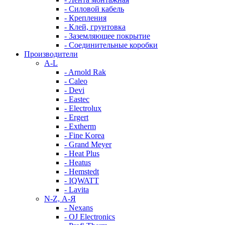
- Силовой кабель
- Крепления
- Клей, грунтовка
- Заземляющее покрытие
- Соединительные коробки
Производители
A-L
- Arnold Rak
- Caleo
- Devi
- Eastec
- Electrolux
- Ergert
- Extherm
- Fine Korea
- Grand Meyer
- Heat Plus
- Heatus
- Hemstedt
- IQWATT
- Lavita
N-Z, А-Я
- Nexans
- OJ Electronics