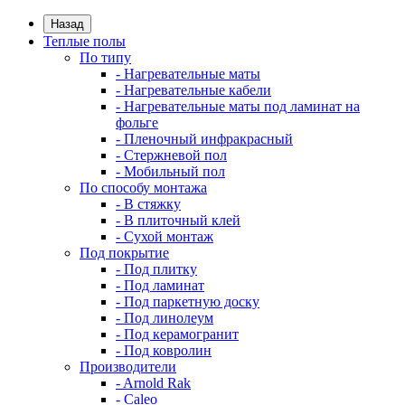
Назад
Теплые полы
По типу
- Нагревательные маты
- Нагревательные кабели
- Нагревательные маты под ламинат на
фольге
- Пленочный инфракрасный
- Стержневой пол
- Мобильный пол
По способу монтажа
- В стяжку
- В плиточный клей
- Сухой монтаж
Под покрытие
- Под плитку
- Под ламинат
- Под паркетную доску
- Под линолеум
- Под керамогранит
- Под ковролин
Производители
- Arnold Rak
- Caleo