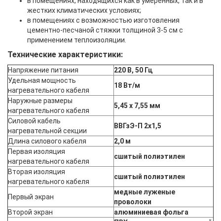
в помещениях, находящихся как в умеренных, так и в
жестких климатических условиях;
в помещениях с возможностью изготовления
цементно-песчаной стяжки толщиной 3-5 см с
применением теплоизоляции.
Технические характеристики:
Напряжение питания
220 В, 50 Гц
Удельная мощность
18 Вт/м
нагревательного кабеля
Наружные размеры
5,45 х 7,55 мм
нагревательного кабеля
Силовой кабель
ВВГзЭ-П 2х1,5
нагревательной секции
Длина силового кабеля
2,0 м
Первая изоляция
сшитый полиэтилен
нагревательного кабеля
Вторая изоляция
сшитый полиэтилен
нагревательного кабеля
медные луженые
Первый экран
проволоки
Второй экран
алюминиевая фольга