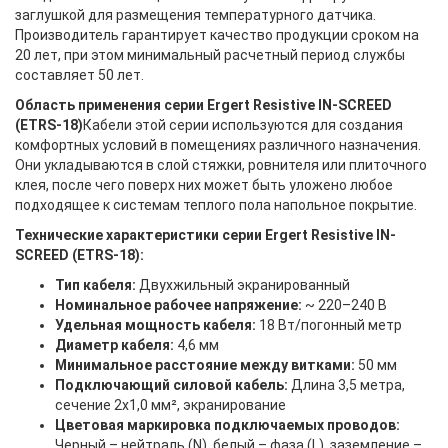
заглушкой для размещения температурного датчика. 
Производитель гарантирует качество продукции сроком на 
20 лет, при этом минимальный расчетный период службы 
составляет 50 лет.
Область применения серии Ergert Resistive IN-SCREED
(ETRS-18)
Кабели этой серии используются для создания
комфортных условий в помещениях различного назначения.
Они укладываются в слой стяжки, ровнителя или плиточного
клея, после чего поверх них может быть уложено любое
подходящее к системам теплого пола напольное покрытие.
Технические характеристики серии Ergert Resistive IN-
SCREED (ETRS-18):
Тип кабеля:
Двухжильный экранированный
Номинальное рабочее напряжение:
~ 220–240 В
Удельная мощность кабеля:
18 Вт/погонный метр
Диаметр кабеля:
4,6 мм
Минимальное расстояние между витками:
50 мм
Подключающий силовой кабель:
Длина 3,5 метра,
сечение 2x1,0 мм², экранирование
Цветовая маркировка подключаемых проводов:
Черный – нейтраль (N), белый – фаза (L), заземление –