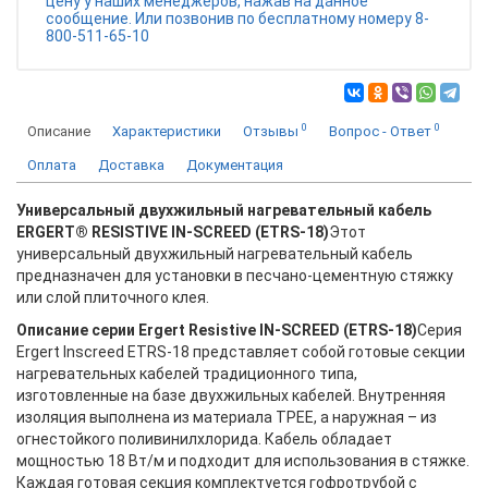
цену у наших менеджеров, нажав на данное
сообщение. Или позвонив по бесплатному номеру 8-
800-511-65-10
0
0
Описание
Характеристики
Отзывы
Вопрос - Ответ
Оплата
Доставка
Документация
Универсальный двухжильный нагревательный кабель
ERGERT® RESISTIVE IN-SCREED (ETRS-18)
Этот
универсальный двухжильный нагревательный кабель
предназначен для установки в песчано-цементную стяжку
или слой плиточного клея.
Описание серии Ergert Resistive IN-SCREED (ETRS-18)
Серия 
Ergert Inscreed ETRS-18 представляет собой готовые секции 
нагревательных кабелей традиционного типа, 
изготовленные на базе двухжильных кабелей. Внутренняя 
изоляция выполнена из материала TPEE, а наружная – из 
огнестойкого поливинилхлорида. Кабель обладает 
мощностью 18 Вт/м и подходит для использования в стяжке. 
Каждая готовая секция комплектуется гофротрубой с 