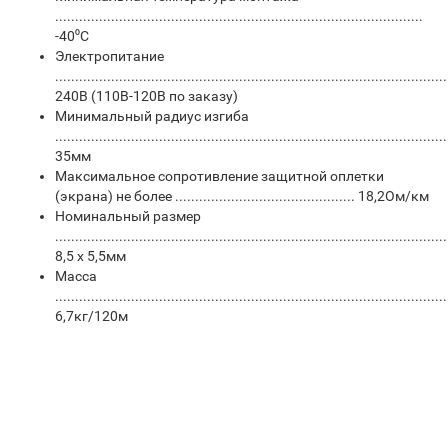
............................................................................................
-40⁰С
Электропитание
................................................................................................
240В (110В-120В по заказу)
Минимальный радиус изгиба
..................................................................................................
35мм
Максимальное сопротивление защитной оплетки
(экрана) не более ............................................. 18,2Ом/км
Номинальный размер
..................................................................................................
8,5 x 5,5мм
Масса
..................................................................................................
6,7кг/120м