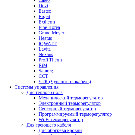
Caleo
Devi
Eastec
Ergert
Extherm
Fine Korea
Grand Meyer
Heatus
IQWATT
Lavita
Nexans
Profi Therm
RiM
Samreg
ССТ
ЧТК (Чуваштеплокабель)
Системы управления
Для теплого пола
Механический терморегулятор
Электронный терморегулятор
Сенсорный терморегулятор
Программируемый терморегулятор
Wi-Fi терморегулятор
Для греющего кабеля
Для обогрева кровли