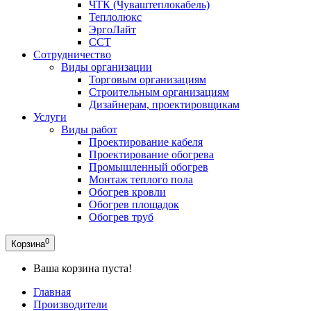
ЧТК (Чуваштеплокабель)
Теплолюкс
ЭргоЛайт
ССТ
Сотрудничество
Виды организации
Торговым организациям
Строительным организациям
Дизайнерам, проектировщикам
Услуги
Виды работ
Проектирование кабеля
Проектирование обогрева
Промышленный обогрев
Монтаж теплого пола
Обогрев кровли
Обогрев площадок
Обогрев труб
0
Корзина
Ваша корзина пуста!
Главная
Производители