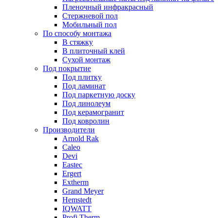
Пленочный инфракрасный
Стержневой пол
Мобильный пол
По способу монтажа
В стяжку
В плиточный клей
Сухой монтаж
Под покрытие
Под плитку
Под ламинат
Под паркетную доску
Под линолеум
Под керамогранит
Под ковролин
Производители
Arnold Rak
Caleo
Devi
Eastec
Ergert
Extherm
Grand Meyer
Hemstedt
IQWATT
Profi Therm