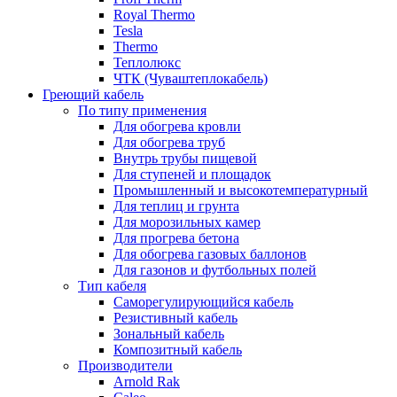
Royal Thermo
Tesla
Thermo
Теплолюкс
ЧТК (Чуваштеплокабель)
Греющий кабель
По типу применения
Для обогрева кровли
Для обогрева труб
Внутрь трубы пищевой
Для ступеней и площадок
Промышленный и высокотемпературный
Для теплиц и грунта
Для морозильных камер
Для прогрева бетона
Для обогрева газовых баллонов
Для газонов и футбольных полей
Тип кабеля
Саморегулирующийся кабель
Резистивный кабель
Зональный кабель
Композитный кабель
Производители
Arnold Rak