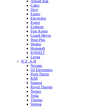
Arnold Rak
Caleo
Devi
Eastec
Electrolux
Ergert
Extherm
Fine Korea
Grand Meyer
Heat Plus
Heatus
Hemstedt
IQWATT
Lavita
N-Z, А-Я
Nexans
OJ Electronics
Profi Therm
RiM
Samreg
Royal Thermo
Terneo
Tesla
Thermo
Welrok