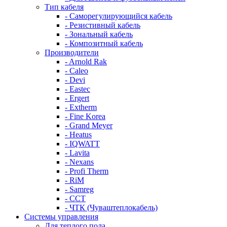
Тип кабеля
- Саморегулирующийся кабель
- Резистивный кабель
- Зональный кабель
- Композитный кабель
Производители
- Arnold Rak
- Caleo
- Devi
- Eastec
- Ergert
- Extherm
- Fine Korea
- Grand Meyer
- Heatus
- IQWATT
- Lavita
- Nexans
- Profi Therm
- RiM
- Samreg
- ССТ
- ЧТК (Чуваштеплокабель)
Системы управления
Для теплого пола