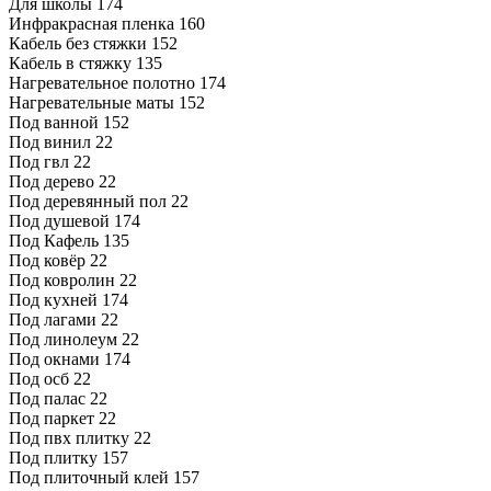
Для школы
174
Инфракрасная пленка
160
Кабель без стяжки
152
Кабель в стяжку
135
Нагревательное полотно
174
Нагревательные маты
152
Под ванной
152
Под винил
22
Под гвл
22
Под дерево
22
Под деревянный пол
22
Под душевой
174
Под Кафель
135
Под ковёр
22
Под ковролин
22
Под кухней
174
Под лагами
22
Под линолеум
22
Под окнами
174
Под осб
22
Под палас
22
Под паркет
22
Под пвх плитку
22
Под плитку
157
Под плиточный клей
157