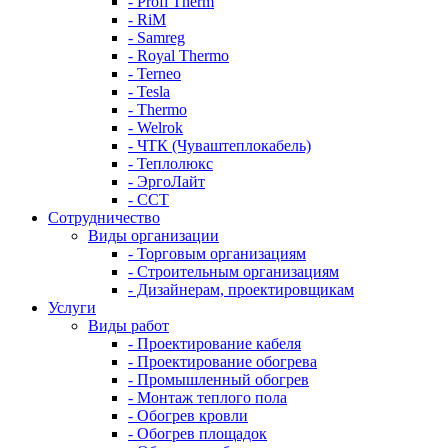
- Profi Therm
- RiM
- Samreg
- Royal Thermo
- Terneo
- Tesla
- Thermo
- Welrok
- ЧТК (Чуваштеплокабель)
- Теплолюкс
- ЭргоЛайт
- ССТ
Сотрудничество
Виды организации
- Торговым организациям
- Строительным организациям
- Дизайнерам, проектировщикам
Услуги
Виды работ
- Проектирование кабеля
- Проектирование обогрева
- Промышленный обогрев
- Монтаж теплого пола
- Обогрев кровли
- Обогрев площадок