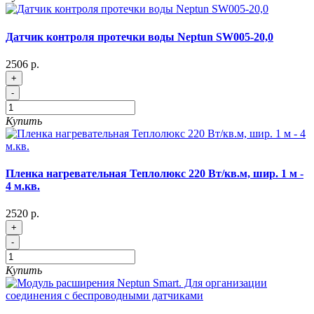
Датчик контроля протечки воды Neptun SW005-20,0
2506 р.
+
-
Купить
Пленка нагревательная Теплолюкс 220 Вт/кв.м, шир. 1 м -
4 м.кв.
2520 р.
+
-
Купить