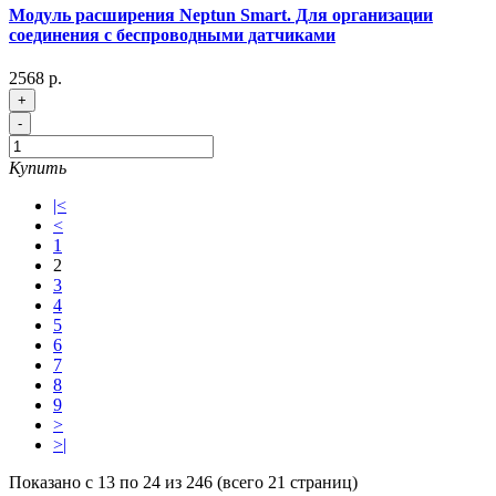
Модуль расширения Neptun Smart. Для организации
соединения с беспроводными датчиками
2568 р.
+
-
Купить
|<
<
1
2
3
4
5
6
7
8
9
>
>|
Показано с 13 по 24 из 246 (всего 21 страниц)