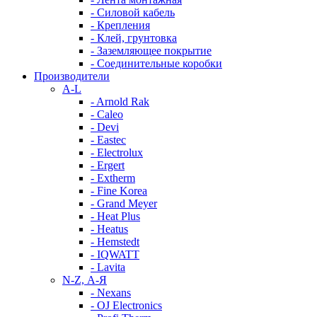
- Силовой кабель
- Крепления
- Клей, грунтовка
- Заземляющее покрытие
- Соединительные коробки
Производители
A-L
- Arnold Rak
- Caleo
- Devi
- Eastec
- Electrolux
- Ergert
- Extherm
- Fine Korea
- Grand Meyer
- Heat Plus
- Heatus
- Hemstedt
- IQWATT
- Lavita
N-Z, А-Я
- Nexans
- OJ Electronics