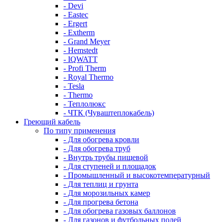
- Devi
- Eastec
- Ergert
- Extherm
- Grand Meyer
- Hemstedt
- IQWATT
- Profi Therm
- Royal Thermo
- Tesla
- Thermo
- Теплолюкс
- ЧТК (Чуваштеплокабель)
Греющий кабель
По типу применения
- Для обогрева кровли
- Для обогрева труб
- Внутрь трубы пищевой
- Для ступеней и площадок
- Промышленный и высокотемпературный
- Для теплиц и грунта
- Для морозильных камер
- Для прогрева бетона
- Для обогрева газовых баллонов
- Для газонов и футбольных полей