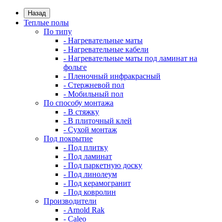
Назад
Теплые полы
По типу
- Нагревательные маты
- Нагревательные кабели
- Нагревательные маты под ламинат на
фольге
- Пленочный инфракрасный
- Стержневой пол
- Мобильный пол
По способу монтажа
- В стяжку
- В плиточный клей
- Сухой монтаж
Под покрытие
- Под плитку
- Под ламинат
- Под паркетную доску
- Под линолеум
- Под керамогранит
- Под ковролин
Производители
- Arnold Rak
- Caleo