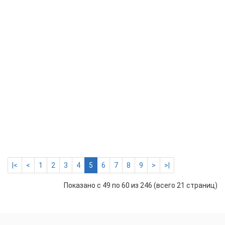
Пле
наг
Теп
220
Вт/
кв.м
шир.
1
м
-
7
м.кв
4270 р.
-
Купить
+
|<
<
1
2
3
4
5
6
7
8
9
>
>|
Показано с 49 по 60 из 246 (всего 21 страниц)