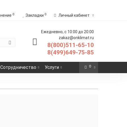
0
0
внение
Закладки
Личный кабинет
Ежедневно, с 10:00 до 20:00
zakaz@onklimat.ru
8(800)511-65-10
8(499)649-75-85
0
Сотрудничество
Услуги
й теплый пол
кс
Терморегуляторы
Теплолюкс для теплого
пола