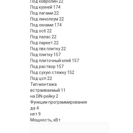
Под ковролин
22
Под кухней
174
Под лагами
22
Под линолеум
22
Под окнами
174
Под осб
22
Под палас
22
Под паркет
22
Под пвх плитку
22
Под плитку
157
Под плиточный клей
157
Под раствор
157
Под сухую стяжку
152
Под цсп
22
Тип монтажа
встраиваемый
11
на DIN-рейку
2
Функции программирования
да
4
нет
9
Мощность, кВт