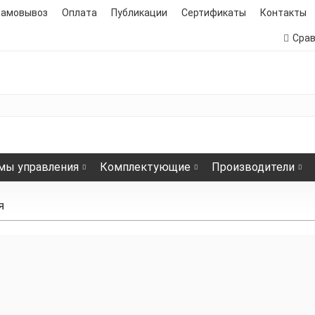
самовывоз
Оплата
Публикации
Сертификаты
Контакты
Сра
мы управления
Комплектующие
Производители
я
евательные маты
Нагревательные кабели
Пленочны
олюкс
Теплолюкс
Теплолю