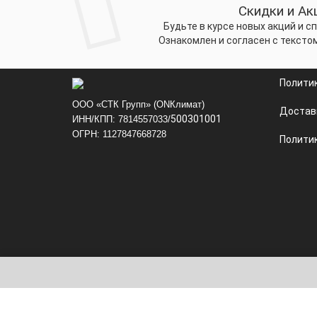
Скидки и Ак
Будьте в курсе новых акций и 
Ознакомлен и согласен с тексто
Полити
ООО «СТК Групп» (ONКлимат)
Достав
500301001
ИНН/КПП: 7814557033/
ОГРН: 1127847668728
Политик
Telegram