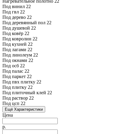
Нагревательное полотно
22
Под винил
22
Под гвл
22
Под дерево
22
Под деревянный пол
22
Под душевой
22
Под ковёр
22
Под ковролин
22
Под кухней
22
Под лагами
22
Под линолеум
22
Под окнами
22
Под осб
22
Под палас
22
Под паркет
22
Под пвх плитку
22
Под плитку
22
Под плиточный клей
22
Под раствор
22
Под цсп
22
Ещё Характеристики
Цена
р.