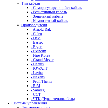
Тип кабеля
- Саморегулирующийся кабель
- Резистивный кабель
- Зональный кабель
- Композитный кабель
Производители
- Arnold Rak
- Caleo
- Devi
- Eastec
- Ergert
- Extherm
- Fine Korea
- Grand Meyer
- Heatus
- IQWATT
- Lavita
- Nexans
- Profi Therm
- RiM
- Samreg
- ССТ
- ЧТК (Чуваштеплокабель)
Системы управления
Для теплого пола