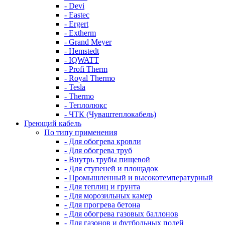
- Devi
- Eastec
- Ergert
- Extherm
- Grand Meyer
- Hemstedt
- IQWATT
- Profi Therm
- Royal Thermo
- Tesla
- Thermo
- Теплолюкс
- ЧТК (Чуваштеплокабель)
Греющий кабель
По типу применения
- Для обогрева кровли
- Для обогрева труб
- Внутрь трубы пищевой
- Для ступеней и площадок
- Промышленный и высокотемпературный
- Для теплиц и грунта
- Для морозильных камер
- Для прогрева бетона
- Для обогрева газовых баллонов
- Для газонов и футбольных полей