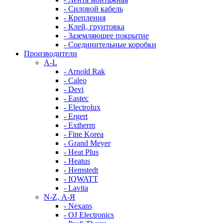
- Силовой кабель
- Крепления
- Клей, грунтовка
- Заземляющее покрытие
- Соединительные коробки
Производители
A-L
- Arnold Rak
- Caleo
- Devi
- Eastec
- Electrolux
- Ergert
- Extherm
- Fine Korea
- Grand Meyer
- Heat Plus
- Heatus
- Hemstedt
- IQWATT
- Lavita
N-Z, А-Я
- Nexans
- OJ Electronics