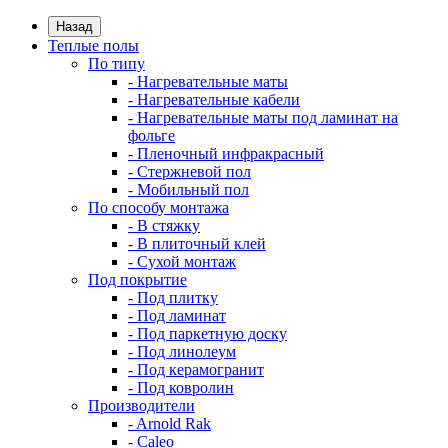
Назад
Теплые полы
По типу
- Нагревательные маты
- Нагревательные кабели
- Нагревательные маты под ламинат на
фольге
- Пленочный инфракрасный
- Стержневой пол
- Мобильный пол
По способу монтажа
- В стяжку
- В плиточный клей
- Сухой монтаж
Под покрытие
- Под плитку
- Под ламинат
- Под паркетную доску
- Под линолеум
- Под керамогранит
- Под ковролин
Производители
- Arnold Rak
- Caleo