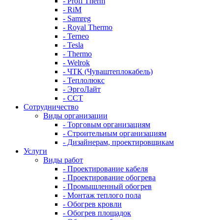
- Profi Therm
- RiM
- Samreg
- Royal Thermo
- Terneo
- Tesla
- Thermo
- Welrok
- ЧТК (Чуваштеплокабель)
- Теплолюкс
- ЭргоЛайт
- ССТ
Сотрудничество
Виды организации
- Торговым организациям
- Строительным организациям
- Дизайнерам, проектировщикам
Услуги
Виды работ
- Проектирование кабеля
- Проектирование обогрева
- Промышленный обогрев
- Монтаж теплого пола
- Обогрев кровли
- Обогрев площадок