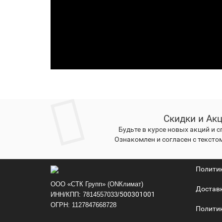
Скидки и Ак
Будьте в курсе новых акций и 
Ознакомлен и согласен с тексто
Полити
ООО «СТК Групп» (ONКлимат)
Достав
500301001
ИНН/КПП: 7814557033/
ОГРН: 1127847668728
Политик