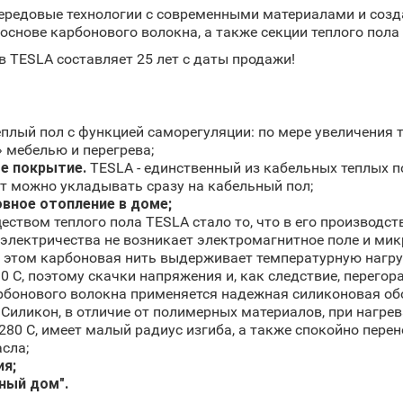
редовые технологии с современными материалами и созда
снове карбонового волокна, а также секции теплого пола н
 TESLA составляет 25 лет с даты продажи!
еплый пол с функцией саморегуляции: по мере увеличения
 мебелью и перегрева;
е покрытие.
TESLA - единственный из кабельных теплых п
ат можно укладывать сразу на кабельный пол;
овное отопление в доме;
твом теплого пола TESLA стало то, что в его производс
е электричества не возникает электромагнитное поле и ми
 этом карбоновая нить выдерживает температурную нагруз
 С, поэтому скачки напряжения и, как следствие, перегор
рбонового волокна применяется надежная силиконовая о
иликон, в отличие от полимерных материалов, при нагрев
280 С, имеет малый радиус изгиба, а также спокойно пере
сла;
ия;
ный дом".