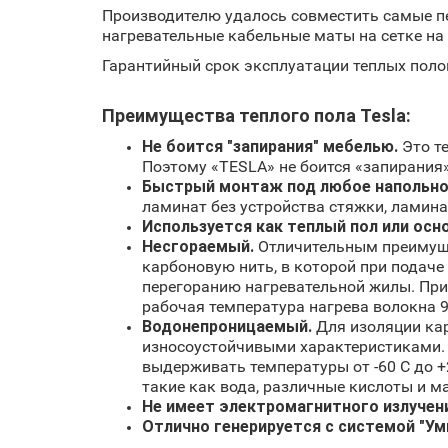
Производителю удалось совместить самые пе
нагревательные кабельные маты на сетке на о
Гарантийный срок эксплуатации теплых полов
Преимущества теплого пола Tesla:
Не боится "запирания" мебелью.
Это т
Поэтому «TESLA» не боится «запирания»
Быстрый монтаж под любое напольно
ламинат без устройства стяжки, ламин
Используется как теплый пол или осн
Несгораемый.
Отличительным преимущес
карбоновую нить, в которой при подач
перегоранию нагревательной жилы. При
рабочая температура нагрева волокна 90
Водонепроницаемый.
Для изоляции ка
износоустойчивыми характеристиками. С
выдерживать температуры от -60 С до +
такие как вода, различные кислоты и ма
Не имеет электромагнитного излучен
Отлично генерируется с системой "Ум