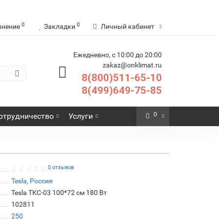
0
0
внение
Закладки
Личный кабинет
Ежедневно, с 10:00 до 20:00
zakaz@onklimat.ru
8(800)511-65-10
8(499)649-75-85
0
отрудничество
Услуги
0 отзывов
Tesla, Россия
Tesla ТКС-03 100*72 см 180 Вт
102811
250