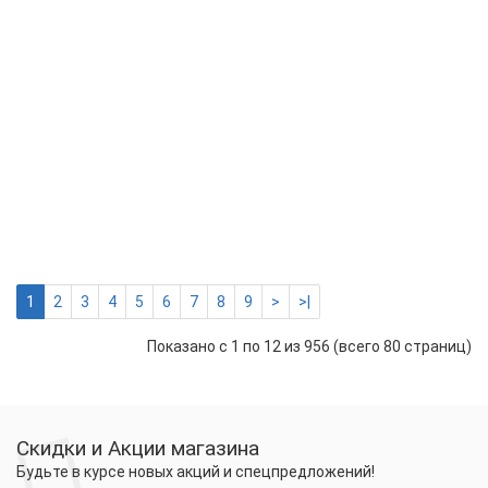
СНО
1х0,
143 р.
-
Купить
+
Каб
наг
сре
ССТ
СНО
1х1,
151 р.
-
Купить
+
1
2
3
4
5
6
7
8
9
>
>|
Показано с 1 по 12 из 956 (всего 80 страниц)
Скидки и Акции магазина
Будьте в курсе новых акций и спецпредложений!