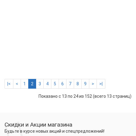
и
сне
ERG
RES
GUT
EXT
(ET
30E)
-
14
м
7556 р.
-
Купить
+
|<
<
1
2
3
4
5
6
7
8
9
>
>|
Показано с 13 по 24 из 152 (всего 13 страниц)
Скидки и Акции магазина
Будьте в курсе новых акций и спецпредложений!