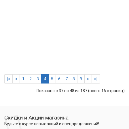
Нагревате
мат
HEATUS
MB020
300
Вт
6429 р.
6108 р.
-
2
+
м2
Купить
|<
<
1
2
3
4
5
6
7
8
9
>
>|
Показано с 37 по 48 из 187 (всего 16 страниц)
Скидки и Акции магазина
Будьте в курсе новых акций и спецпредложений!