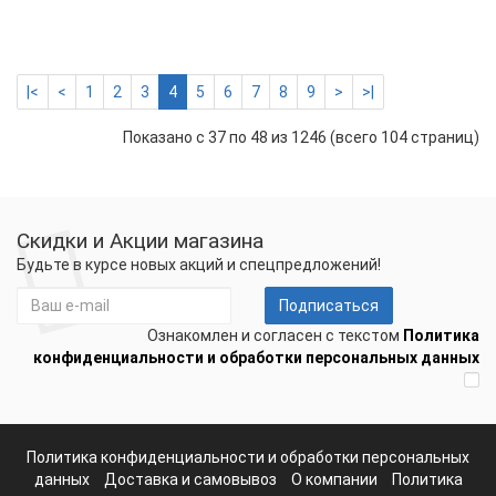
Вт
2639 р.
-
Купить
+
|<
<
1
2
3
4
5
6
7
8
9
>
>|
Показано с 37 по 48 из 1246 (всего 104 страниц)
Скидки и Акции магазина
Будьте в курсе новых акций и спецпредложений!
Подписаться
Ознакомлен и согласен с текстом
Политика
конфиденциальности и обработки персональных данных
Политика конфиденциальности и обработки персональных
данных
Доставка и самовывоз
О компании
Политика