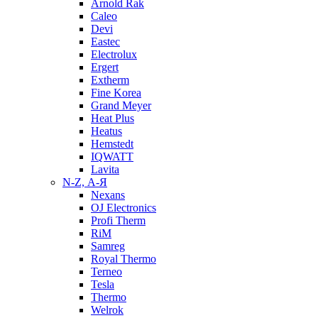
Arnold Rak
Caleo
Devi
Eastec
Electrolux
Ergert
Extherm
Fine Korea
Grand Meyer
Heat Plus
Heatus
Hemstedt
IQWATT
Lavita
N-Z, А-Я
Nexans
OJ Electronics
Profi Therm
RiM
Samreg
Royal Thermo
Terneo
Tesla
Thermo
Welrok