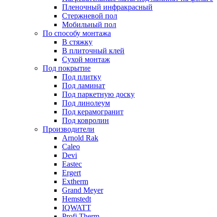
Пленочный инфракрасный
Стержневой пол
Мобильный пол
По способу монтажа
В стяжку
В плиточный клей
Сухой монтаж
Под покрытие
Под плитку
Под ламинат
Под паркетную доску
Под линолеум
Под керамогранит
Под ковролин
Производители
Arnold Rak
Caleo
Devi
Eastec
Ergert
Extherm
Grand Meyer
Hemstedt
IQWATT
Profi Therm