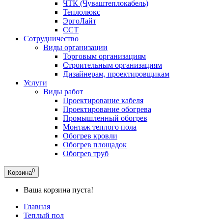
ЧТК (Чуваштеплокабель)
Теплолюкс
ЭргоЛайт
ССТ
Сотрудничество
Виды организации
Торговым организациям
Строительным организациям
Дизайнерам, проектировщикам
Услуги
Виды работ
Проектирование кабеля
Проектирование обогрева
Промышленный обогрев
Монтаж теплого пола
Обогрев кровли
Обогрев площадок
Обогрев труб
0
Корзина
Ваша корзина пуста!
Главная
Теплый пол