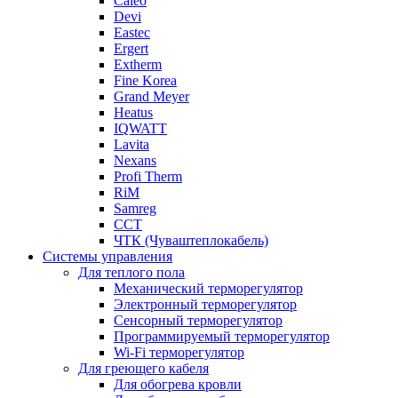
Caleo
Devi
Eastec
Ergert
Extherm
Fine Korea
Grand Meyer
Heatus
IQWATT
Lavita
Nexans
Profi Therm
RiM
Samreg
ССТ
ЧТК (Чуваштеплокабель)
Системы управления
Для теплого пола
Механический терморегулятор
Электронный терморегулятор
Сенсорный терморегулятор
Программируемый терморегулятор
Wi-Fi терморегулятор
Для греющего кабеля
Для обогрева кровли