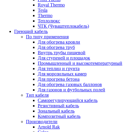
Royal Thermo
Tesla
Thermo
Теплолюкс
ЧТК (Чуваштеплокабель)
Греющий кабель
По типу применения
Для обогрева кровли
Для обогрева труб
Внутрь трубы пищевой
Для ступеней и площадок
Промышленный и высокотемпературный
Для теплиц и грунта
Для морозильных камер
Для прогрева бетона
Для обогрева газовых баллонов
Для газонов и футбольных полей
Тип кабеля
Саморегулирующийся кабель
Резистивный кабель
Зональный кабель
Композитный кабель
Производители
Arnold Rak