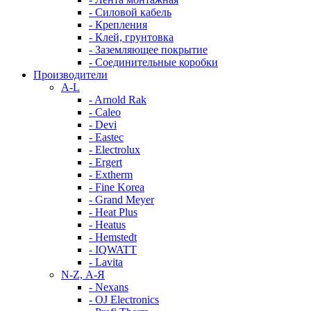
- Силовой кабель
- Крепления
- Клей, грунтовка
- Заземляющее покрытие
- Соединительные коробки
Производители
A-L
- Arnold Rak
- Caleo
- Devi
- Eastec
- Electrolux
- Ergert
- Extherm
- Fine Korea
- Grand Meyer
- Heat Plus
- Heatus
- Hemstedt
- IQWATT
- Lavita
N-Z, А-Я
- Nexans
- OJ Electronics