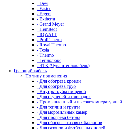
- Devi
- Eastec
- Ergert
- Extherm
- Grand Meyer
- Hemstedt
- IQWATT
- Profi Therm
- Royal Thermo
- Tesla
- Thermo
- Теплолюкс
- ЧТК (Чуваштеплокабель)
Греющий кабель
По типу применения
- Для обогрева кровли
- Для обогрева труб
- Внутрь трубы пищевой
- Для ступеней и площадок
- Промышленный и высокотемпературный
- Для теплиц и грунта
- Для морозильных камер
- Для прогрева бетона
- Для обогрева газовых баллонов
- Для газонов и футбольных полей