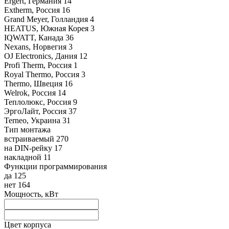
Ergert, Германия
14
Extherm, Россия
16
Grand Meyer, Голландия
4
HEATUS, Южная Корея
3
IQWATT, Канада
36
Nexans, Норвегия
3
OJ Electronics, Дания
12
Profi Therm, Россия
1
Royal Thermo, Россия
3
Thermo, Швеция
16
Welrok, Россия
14
Теплолюкс, Россия
9
ЭргоЛайт, Россия
37
Terneo, Украина
31
Тип монтажа
встраиваемый
270
на DIN-рейку
17
накладной
11
Функции программирования
да
125
нет
164
Мощность, кВт
Цвет корпуса