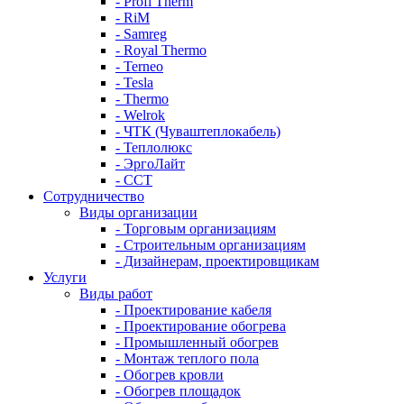
- Profi Therm
- RiM
- Samreg
- Royal Thermo
- Terneo
- Tesla
- Thermo
- Welrok
- ЧТК (Чуваштеплокабель)
- Теплолюкс
- ЭргоЛайт
- ССТ
Сотрудничество
Виды организации
- Торговым организациям
- Строительным организациям
- Дизайнерам, проектировщикам
Услуги
Виды работ
- Проектирование кабеля
- Проектирование обогрева
- Промышленный обогрев
- Монтаж теплого пола
- Обогрев кровли
- Обогрев площадок