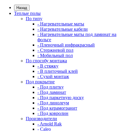
Назад
Теплые полы
По типу
- Нагревательные маты
- Нагревательные кабели
- Нагревательные маты под ламинат на
фольге
- Пленочный инфракрасный
- Стержневой пол
- Мобильный пол
По способу монтажа
- В стяжку
- В плиточный клей
- Сухой монтаж
Под покрытие
- Под плитку
- Под ламинат
- Под паркетную доску
- Под линолеум
- Под керамогранит
- Под ковролин
Производители
- Arnold Rak
- Caleo