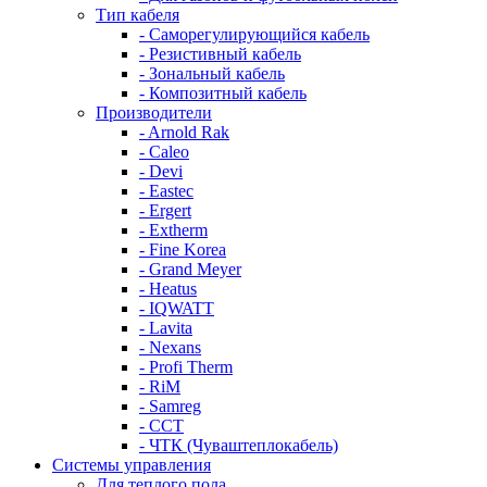
Тип кабеля
- Саморегулирующийся кабель
- Резистивный кабель
- Зональный кабель
- Композитный кабель
Производители
- Arnold Rak
- Caleo
- Devi
- Eastec
- Ergert
- Extherm
- Fine Korea
- Grand Meyer
- Heatus
- IQWATT
- Lavita
- Nexans
- Profi Therm
- RiM
- Samreg
- ССТ
- ЧТК (Чуваштеплокабель)
Системы управления
Для теплого пола