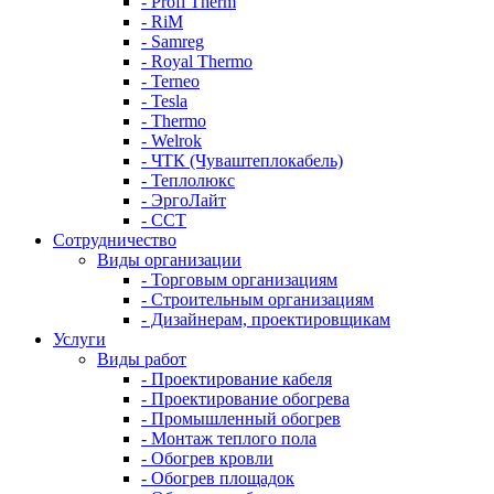
- Profi Therm
- RiM
- Samreg
- Royal Thermo
- Terneo
- Tesla
- Thermo
- Welrok
- ЧТК (Чуваштеплокабель)
- Теплолюкс
- ЭргоЛайт
- ССТ
Сотрудничество
Виды организации
- Торговым организациям
- Строительным организациям
- Дизайнерам, проектировщикам
Услуги
Виды работ
- Проектирование кабеля
- Проектирование обогрева
- Промышленный обогрев
- Монтаж теплого пола
- Обогрев кровли
- Обогрев площадок