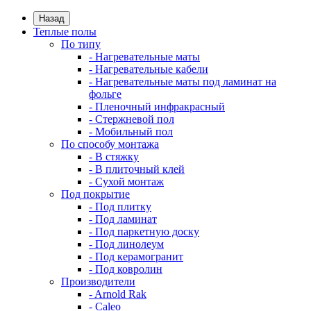
Назад
Теплые полы
По типу
- Нагревательные маты
- Нагревательные кабели
- Нагревательные маты под ламинат на
фольге
- Пленочный инфракрасный
- Стержневой пол
- Мобильный пол
По способу монтажа
- В стяжку
- В плиточный клей
- Сухой монтаж
Под покрытие
- Под плитку
- Под ламинат
- Под паркетную доску
- Под линолеум
- Под керамогранит
- Под ковролин
Производители
- Arnold Rak
- Caleo