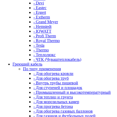
- Devi
- Eastec
- Ergert
- Extherm
- Grand Meyer
- Hemstedt
- IQWATT
- Profi Therm
- Royal Thermo
- Tesla
- Thermo
- Теплолюкс
- ЧТК (Чуваштеплокабель)
Греющий кабель
По типу применения
- Для обогрева кровли
- Для обогрева труб
- Внутрь трубы пищевой
- Для ступеней и площадок
- Промышленный и высокотемпературный
- Для теплиц и грунта
- Для морозильных камер
- Для прогрева бетона
- Для обогрева газовых баллонов
- Для газонов и футбольных полей