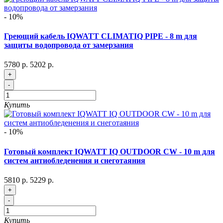
- 10%
Греющий кабель IQWATT CLIMATIQ PIPE - 8 m для
защиты водопровода от замерзания
5780 р.
5202 р.
+
-
Купить
- 10%
Готовый комплект IQWATT IQ OUTDOOR CW - 10 m для
систем антиобледенения и снеготаяния
5810 р.
5229 р.
+
-
Купить