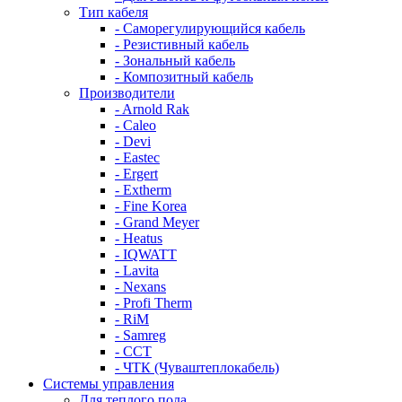
Тип кабеля
- Саморегулирующийся кабель
- Резистивный кабель
- Зональный кабель
- Композитный кабель
Производители
- Arnold Rak
- Caleo
- Devi
- Eastec
- Ergert
- Extherm
- Fine Korea
- Grand Meyer
- Heatus
- IQWATT
- Lavita
- Nexans
- Profi Therm
- RiM
- Samreg
- ССТ
- ЧТК (Чуваштеплокабель)
Системы управления
Для теплого пола