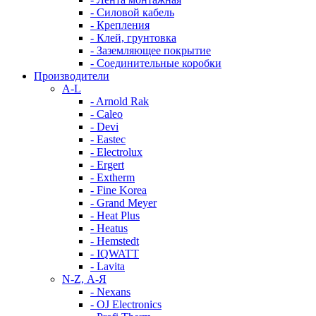
- Силовой кабель
- Крепления
- Клей, грунтовка
- Заземляющее покрытие
- Соединительные коробки
Производители
A-L
- Arnold Rak
- Caleo
- Devi
- Eastec
- Electrolux
- Ergert
- Extherm
- Fine Korea
- Grand Meyer
- Heat Plus
- Heatus
- Hemstedt
- IQWATT
- Lavita
N-Z, А-Я
- Nexans
- OJ Electronics